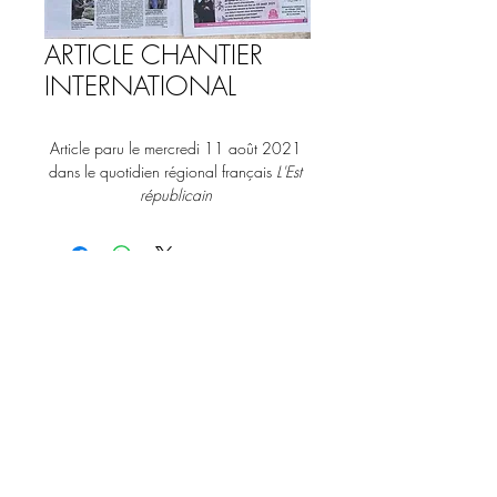
ARTICLE CHANTIER
INTERNATIONAL
Article paru le mercredi 11 août 2021 
dans le quotidien régional français 
L'Est 
républicain 
© 2019
- Culture Paysage(s) -
Muraillerie et t
aille de pierre -
Restauration du Patrimoine Bâti &
Végétal