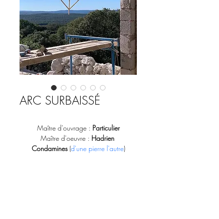
ARC SURBAISSÉ
Maître d'ouvrage : 
Particulier
Maître d'oeuvre : 
Hadrien 
Condamines
 (
d'une pierre l'autre
)
Réalisation :  
José Miguel Teixeira 
Lopes
 (Culture Paysages), 
Matin Bahrami
(
Aryana Construction
)
Création d'une voûte en arc surbaissé en 
pierre de taille, maçonné à la chaux, 